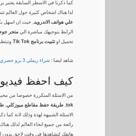
كما ذكرنا في الاسطر السابقة يعتبر بر
لذا هناك اشخاص كثيرة حول العالم تت
علي هواتف الاندرويد
, حيث ان اسهل بك
الرابط بتوجيهك مباشرة الي
متجر جوج
تحميل او
تثبيت برنامج Tik Tok
وتنتظر 
شاهد ايضا :
شراء ريملي 3 برو حصري من جوميا بتخفيض 100 جنية (سعر ومواصفات الجهاز)
كيف احفظ فيديو من ب
من الاسئلة المتكررة خصوصا من محبي
tok
,
طريقة حفظ مقاطع ميوزكلي
,
طر
الاسئلة الشبيهة لهذة وذلك لانة كما ذ
رائعة من جميع انحاء العالم لذلك هنا
هاتفك لتشاهدها في وقت لاحق بدون ا