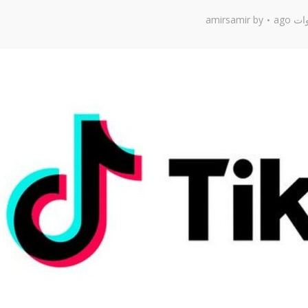
amirsamir
by