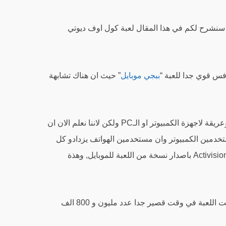
 سنشرح لكم في هذا المقال لعبة كول اوف ديوتي
افس قوي جدا للعبة “
ببجي موبايل
” حيث ان هناك تشابهة
لعبة كول اوف ديوتي لعبة قديمة جدا وعريقة لاجهزة الكمبيوتر او الـPC ولكن لاننا نعلم الان ان
خدمين الكمبيوتر وان مستخدمين الهواتف يزدادو كل
يوم بشكل كبير ومكثف قامت شركة Activision باصدار نسخة من اللعبة للموبايل, وهذة
وبفضل شهرة لعبة Call of Duty, جمعت اللعبة في وقت قصير جدا عدد مليون و 800 الف