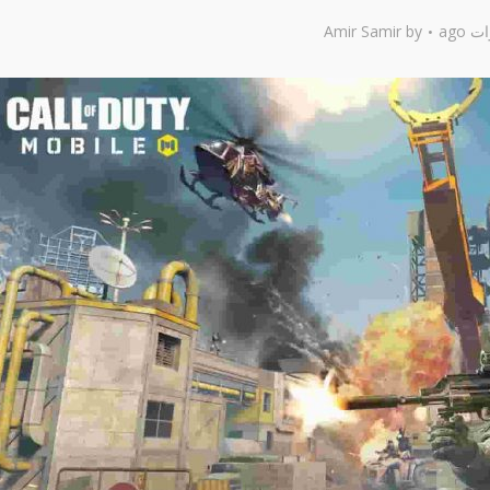
Amir Samir
by