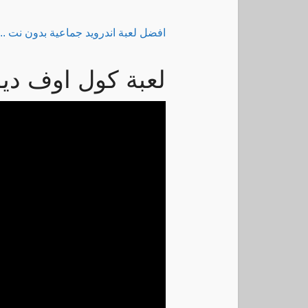
افضل لعبة اندرويد جماعية بدون نت .. 
لعبة كول اوف ديو