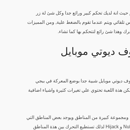
حيث انة لديك تحكم كبير ورائع جدا وكل شئ لة زر
 تلقائي ويتم عندما تقوم بالضغط علية, ومن المميزات
حرك وهذا شئ رائع لتتحكم بها كما تشاء.
ف ديوتي موبايل
وف ديوتي موبايل شبية جدا بوضع المعركة في ببجي
لكن هذة اللعبة تحتوي علي تغيرات كثيرة واشياء اضافية
 ومجموعة كبيرة من المناطق ويوجد بعض المناطق التي
كانت في العاب مثل Crash و Nuketown و Hijack لذلك تستطيع التحرك بين هذة المناطق