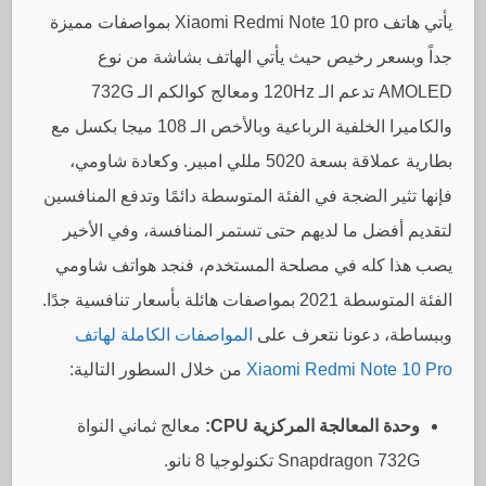
يأتي هاتف Xiaomi Redmi Note 10 pro بمواصفات مميزة
جداً وبسعر رخيص حيث يأتي الهاتف بشاشة من نوع
AMOLED تدعم الـ 120Hz ومعالج كوالكم الـ 732G
والكاميرا الخلفية الرباعية وبالأخص الـ 108 ميجا بكسل مع
بطارية عملاقة بسعة 5020 مللي امبير. وكعادة شاومي،
فإنها تثير الضجة في الفئة المتوسطة دائمًا وتدفع المنافسين
لتقديم أفضل ما لديهم حتى تستمر المنافسة، وفي الأخير
يصب هذا كله في مصلحة المستخدم، فنجد هواتف شاومي
الفئة المتوسطة 2021 بمواصفات هائلة بأسعار تنافسية جدًا.
وببساطة، دعونا نتعرف على
المواصفات الكاملة لهاتف
Xiaomi Redmi Note 10 Pro
من خلال السطور التالية:
وحدة المعالجة المركزية CPU:
معالج ثماني النواة
Snapdragon 732G تكنولوجيا 8 نانو.