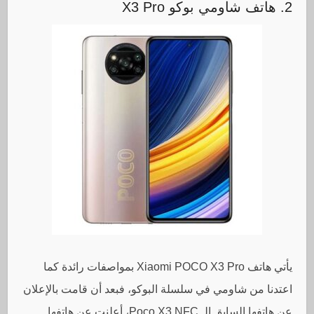
2. هاتف شاومي بوكو X3 Pro
يأتي هاتف Xiaomi POCO X3 Pro بمواصفات رائدة كما
اعتدنا من شاومي في سلسلة البوكو، فبعد أن قامت بالإعلان
عن هاتفها السابق الـ Poco X3 NFC، أعلنت عن هاتفها