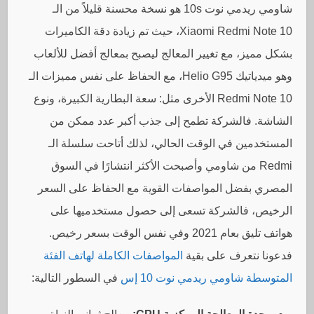
شاومي ريدمي نوت 10s هو نسخة محسنة قليلاً من الـ
Xiaomi Redmi Note 10، حيث تم زيادة دقة الكاميرات
بشكل مميز، مع تغيير المعالج ليصبح بمعالج أفضل للألعاب
وهو ميدياتيك Helio G95، مع الحفاظ على نفس مميزات الـ
Redmi Note 10 الأخرى مثل: سعة البطارية الكبيرة، ونوع
الشاشة. فالشركة تطمح إلى جذب أكبر عدد ممكن من
المستخدمين في الوقت الحالي، لذلك أتاحت سلسلة الـ
Redmi من شاومي وأصبحت الأكثر انتشارًا في السوق
المصري بفضل المواصفات القوية مع الحفاظ على السعر
الرخيص، فالشركة تسعى إلى حصول مستخدميها على
هواتف تليق بعام 2021 وفي نفس الوقت بسعر رخيص.
فدعونا نتعرف على بقية
المواصفات الكاملة لهاتف الفئة
المتوسطة شاومي ريدمي نوت 10 إس
في السطور التالية: