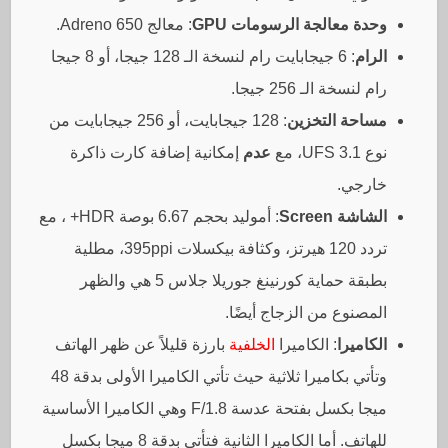
وحدة معالجة الرسومات GPU
: معالج Adreno 650.
الرام
: 6 جيجابايت رام لنسخة الـ 128 جيجا، أو 8 جيجا
رام لنسخة الـ 256 جيجا.
مساحة التخزين
: 128 جيجابايت، أو 256 جيجابايت من
نوع UFS 3.1، مع
عدم
إمكانية إضافة كارت ذاكرة
خارجي.
الشاشة Screen
: أموليد بحجم 6.67 بوصة HDR+ ، مع
تردد 120 هيرتز، وكثافة بيكسلات 395ppi، مطلية
بطبقة حماية كورنينغ جوريلا جلاس 5 هي والظهر
المصنوع من الزجاج أيضًا.
الكاميرا
: الكاميرا
الخلفية
بارزة قليلاً عن ظهر الهاتف
وتأتي بكاميرا ثلاثية حيث تأتي الكاميرا الأولى بدقة 48
ميجا بكسل بفتحة عدسة F/1.8 وهي الكاميرا الأساسية
للهاتف. أما الكاميرا الثانية فتأتي بدقة 8 ميجا بكسل