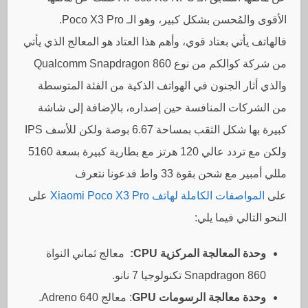
الأقوى والمُحسن بشكل كبير، وهو الـ Poco X3 Pro.
فالهاتف يأتي بعتاد قوي، وأهم هذا العتاد هو المعالج الذي يأتي
من شركة كوالكم من نوع Qualcomm Snapdragon 860
والذي أثار الجنون في الهواتف الذكية من الفئة المتوسطة
من الشركات المنافسة حين إصداره، بالإضافة إلى شاشة
كبيرة بها شكل الثقب بمساحة 6.67 بوصة ولكن للأسف IPS
ولكن مع تردد عالي 120 هرتز مع بطارية كبيرة بسعة 5160
مللي أمبير مع شحن بقوة 33 واط فدعونا نتعرف
على
المواصفات الكاملة لهاتف Xiaomi Poco X3 Pro
على
النحو التالي فيما يلي:
وحدة المعالجة المركزية CPU:
معالج ثماني النواة
Snapdragon 860 تكنولوجيا 7 نانو.
وحدة معالجة الرسومات GPU
: معالج Adreno 640.