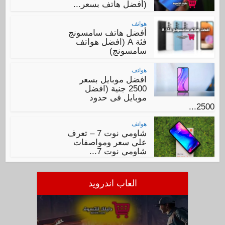
(أفضل هاتف بسعر...
هواتف
أفضل هاتف سامسونج
فئة A (افضل هواتف
سامسونج)
هواتف
افضل موبايل بسعر
2500 جنية (افضل
موبايل فى حدود
2500...
هواتف
شاومي نوت 7 – تعرف
علي سعر ومواصفات
شاومي نوت 7...
العاب اندرويد