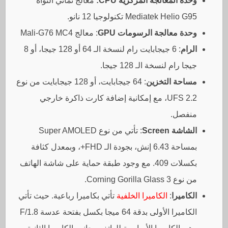
وحدة المعالجة المركزية CPU:
معالج ثماني النواة
Mediatek Helio G95 تكنولوجيا 12 نانو.
وحدة معالجة الرسومات GPU
: معالج Mali-G76 MC4
الرام
: 6 جيجابايت رام لنسخة الـ 64 أو 128 جيجا، أو 8
جيجا رام لنسخة الـ 128 جيجا.
مساحة التخزين
: 64 جيجابايت، أو 128 جيجابايت من نوع
UFS 2.2، مع إمكانية إضافة كارت ذاكرة خارجي
منفصل.
الشاشة Screen
: تأتي من نوع Super AMOLED
بمساحة 6.43 إنش، بجودة الـ FHD+، وبمعدل كثافة
بكسلات 409. مع وجود طبقة حماية على شاشة الهاتف
من نوع Corning Gorilla Glass 3.
الكاميرا
:
الكاميرا الخلفية
تأتي بكاميرا رباعية. حيث تأتي
الكاميرا الأولى بدقة 64 ميجا بكسل بفتحة عدسة F/1.8