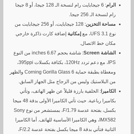
الرام
: 6 جيجابايت رام لنسخة الـ 128 جيجا، أو 8 جيجا
رام لنسخة الـ 256 جيجا.
مساحة التخزين
: 128 جيجابايت، أو 256 جيجابايت من
نوع UFS 3.1، مع
إمكانية
إضافة كارت ذاكرة خارجي
مكان خط الاتصال.
الشاشة Screen
: شاشة بحجم 6.67 inches من النوع
IPS، مع دعم تردد 120Hz، بكثافة بكسلات 395ppi،
ومغطاة بطبقة حماية Corning Gorilla Glass 6 والظهر
من البلاستيك وليس من الزجاج مثل الجهاز السابق.
الكاميرا
: الخلفية بارزة قليلاً عن ظهر الهاتف، وتأتي
بكاميرا رباعية. حيث تأتي الكاميرا الأولى بدقة 48 ميجا
بكسل، بفتحة عدسة F/1.79، بمستشعر من نوع Sony
IMX582، وهي الكاميرا الأساسية للهاتف. أما الكاميرا
الثانية فتأتي بدقة 8 ميجا بكسل بفتحة عدسة F/2.2،